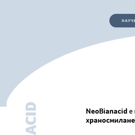
НАУЧ
NeoBianacid
е 
храносмилане