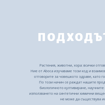
ПОДХОДЪ
Растения, животни, хора: всички отго
Ние от Aboca изучаваме този код и взаимо
отговорите за човешкото здраве, като го
По този начин се раждат нашите про
биологичното култивиране, научните
използването на синтетични химични вещес
не може да съществува ис