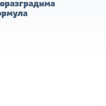
оразградима
ормула