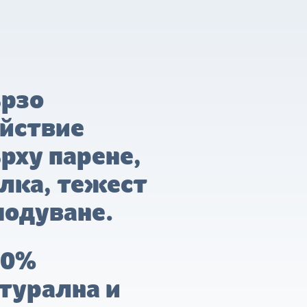
рзо
йствие
рху парене,
лка, тежест
подуване.
00%
турална и