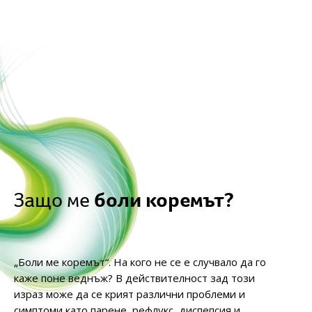
боли коремът?
Защо ме
„Боли ме коремът“. На кого не се е случвало да го
каже поне веднъж? В действителност зад този
израз може да се крият различни проблеми и
симптоми като парене, рефлукс, диспепсия и