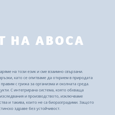
Т НА ABOCA
варяме на този език и сме взаимно свързани.
връзки, като се опитваме да открием в природата
 правим с грижа за организма и околната среда.
дукти.
С интегрирана система, която обхваща
 изследвания и производството, изключваме
тва и такива, които не са биоразградими.
Защото
тинско здраве без устойчивост.