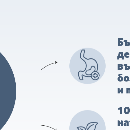
Бъ
де
въ
бо
и 
1
на