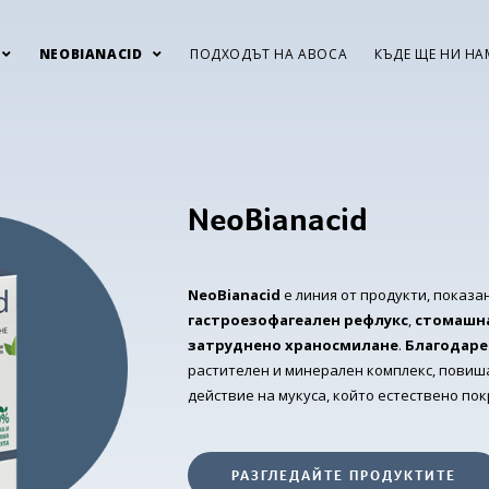
NEOBIANACID
ПОДХОДЪТ НА ABOCA
КЪДЕ ЩЕ НИ НА
NeoBianacid
NeoBianacid
е линия от продукти, показа
гастроезофагеален рефлукс
,
стомашна
затруднено храносмилане
.
Благодаре
растителен и минерален комплекс, пови
действие на мукуса, който естествено по
РАЗГЛЕДАЙТЕ ПРОДУКТИТЕ