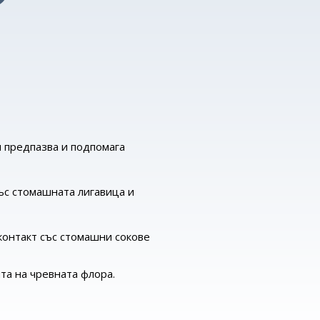
я предпазва и подпомага
ъс стомашната лигавица и
контакт със стомашни сокове
та на чревната флора.