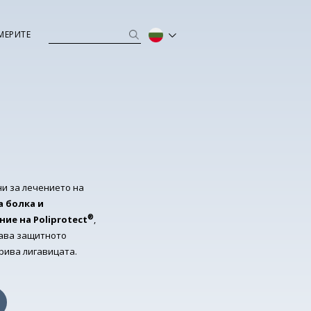
МЕРИТЕ
ни за лечението на
 болка и
®
ние на
Poliprotect
,
шава защитното
крива лигавицата.