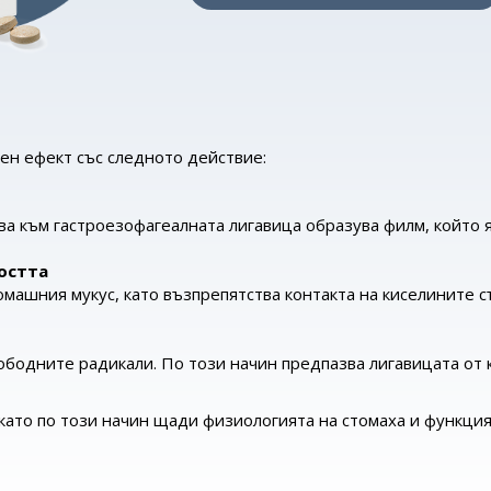
рен ефект със следното действие:
ва към гастроезофагеалната лигавица образува филм, който 
остта
машния мукус, като възпрепятства контакта на киселините с
бодните радикали. По този начин предпазва лигавицата от 
 като по този начин щади физиологията на стомаха и функция