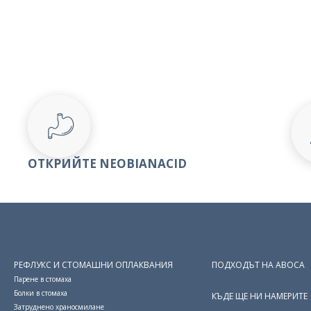
ОТКРИЙТЕ NEOBIANACID
РЕФЛУКС И СТОМАШНИ ОПЛАКВАНИЯ
ПОДХОДЪТ НА ABOCA
Парене в стомаха
Болки в стомаха
КЪДЕ ЩЕ НИ НАМЕРИТЕ
Затруднено храносмилане