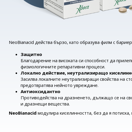
NeoBianacid действа бързо, като образува филм с барие
Защитно
Благодарение на високата си способност да прилеп
физиологичните репаративни процеси.
Локално действие, неутрализиращо киселинн
Засилва локалните неутрализиращи свойства на сто
предотвратява нейното увреждане.
Антиоксидантно
Противодейства на дразненето, дължащо се на сво
и дразнещи вещества.
NeoBianacid
модулира киселинността, без да я потиска,