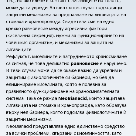
т.н.), но ако влезе в контакт с лигавиците на тялото,
може да ги увреди. Затова съществуват подходящи
защитни механизми за предпазване на лигавицата на
стомаха и хранопровода. Свидетели сме на едно
крехко равновесие между агресивни фактори
(киселинна секреция), нужни за функционирането на
човешкия организъм, и механизми за защита на
лигавиците.
Рефлуксът, киселините и затрудненото храносмилане
са сигнал, че това деликатно
равновесие
е нарушено.
В тези случаи може да се окаже важно да укрепим и
защитим физиологичните си бариери, но без да
елиминираме киселината, която е полезна за
правилното функциониране на храносмилателната
система. Така се ражда
NeoBianacid
, който защитава
лигавицата на стомаха и хранопровода, като образува
върху нея бариера, която подсилва физиологичните ѝ
защитни механизми.
NeoBianacid представлява едно единствено средство
за всички проблеми, свързани с киселинността, като