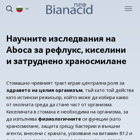
Научните изследвания на
Aboca за рефлукс, киселини
и затруднено храносмилане
Стомашно-чревният тракт играе централна роля за
здравето на целия организъм
, тъй като той действа
като истински режисьор, който може да избира какво
от околната среда да стане част от организма.
Киселината в стомаха е необходима на организма, за
да изпълнява
физиологичните
си функции (като
храносмилане, защита срещу бактерии и външни
агенти, внесени с храната, усвояване на витамин В12 и